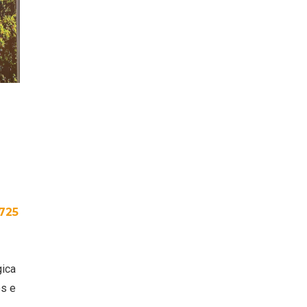
ransforme a experiência dos seus clientes com o 
725
gica
os e