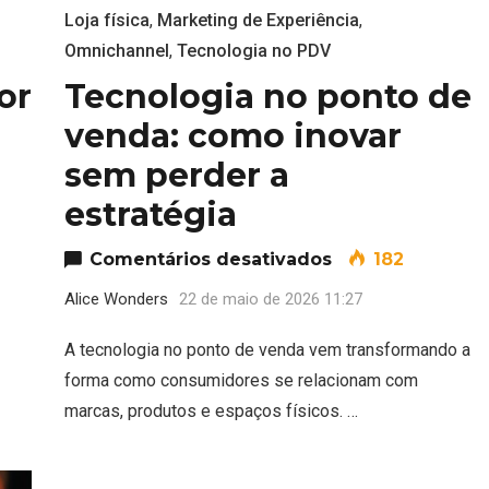
Loja física
,
Marketing de Experiência
,
Omnichannel
,
Tecnologia no PDV
or
Tecnologia no ponto de
venda: como inovar
sem perder a
estratégia
do consumidor no varejo físico: como reduzir atri
em Tecnologia n
Comentários desativados
182
Alice Wonders
22 de maio de 2026 11:27
A tecnologia no ponto de venda vem transformando a
forma como consumidores se relacionam com
marcas, produtos e espaços físicos. …