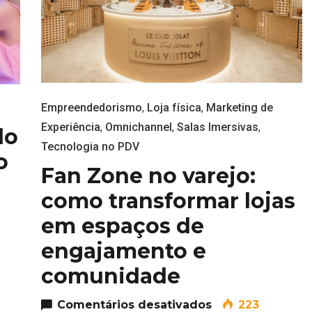
Empreendedorismo
,
Loja física
,
Marketing de
Experiência
,
Omnichannel
,
Salas Imersivas
,
do
Tecnologia no PDV
o
Fan Zone no varejo:
como transformar lojas
inment: quando comprar deixa de ser o foco princip
em espaços de
engajamento e
comunidade
em Fan Zone no 
Comentários desativados
223