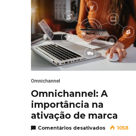
Omnichannel
Omnichannel: A
Most Popular Topics
importância na
ativação de marca
em Omnicha
Comentários desativados
1058