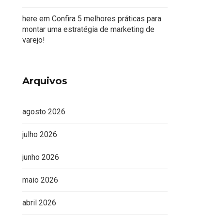
here
em
Confira 5 melhores práticas para
montar uma estratégia de marketing de
varejo!
Arquivos
agosto 2026
tos e aumentar conversão
o ponto de venda: como inovar sem perder a estra
julho 2026
junho 2026
maio 2026
abril 2026